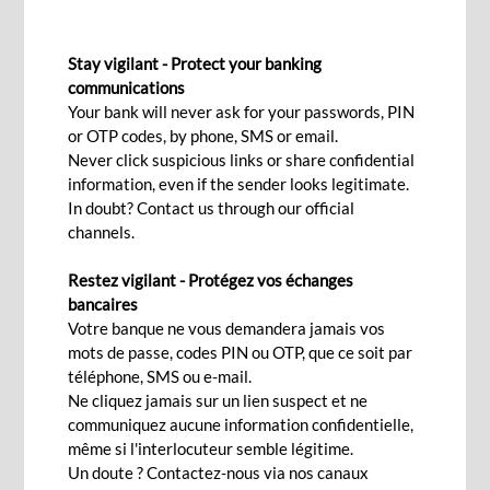
SILVER SAVINGS ACCOUNT
Stay vigilant - Protect your banking
Pour une retraite agréable,
communications
Your bank will never ask for your passwords, PIN
l'esprit tranquille.
or OTP codes, by phone, SMS or email.
Never click suspicious links or share confidential
information, even if the sender looks legitimate.
Ça m'intéresse!
In doubt? Contact us through our official
channels.
Restez vigilant - Protégez vos échanges
Comment imaginez-vous votre retraite ? En
bancaires
croisière autour du monde, gâter votre famille ou
Votre banque ne vous demandera jamais vos
mots de passe, codes PIN ou OTP, que ce soit par
simplement lire tranquillement un livre à l’ombre
téléphone, SMS ou e-mail.
d’un arbre ? Votre
Silver Savings Account
vous
Ne cliquez jamais sur un lien suspect et ne
offre tous les avantages d'un compte
communiquez aucune information confidentielle,
même si l'interlocuteur semble légitime.
transactionnel et d’attrayantes opportunités. Le
Un doute ? Contactez-nous via nos canaux
moment venu, disposez d’une épargne sûre et