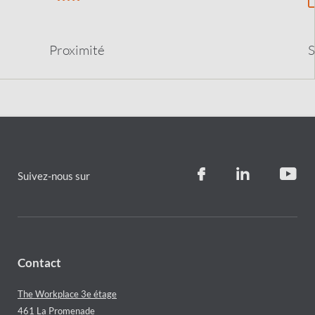
Proximit
é
S
Suivez-nous sur
Contact
The Workplace 3e étage
461 La Promenade