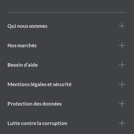
Footer
Qui nous sommes
Who
we
are
Nos marchés
Footer
Besoin d’aide
Help
menu
Footer
Mentions légales et sécurité
legal
notice
Protection des données
Lutte contre la corruption