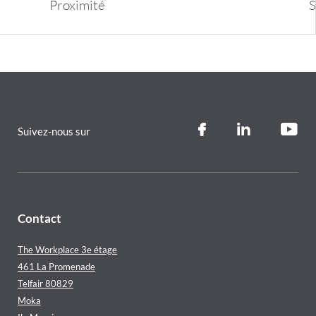
Proximit
é
S
Suivez-nous sur
Contact
The Workplace 3e étage
461 La Promenade
Telfair 80829
Moka