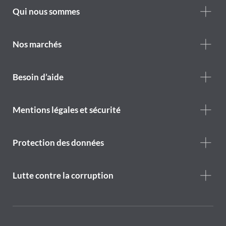
Footer
Qui nous sommes
Who
we
are
Nos marchés
Footer
Besoin d’aide
Help
menu
Footer
Mentions légales et sécurité
legal
notice
Protection des données
Lutte contre la corruption