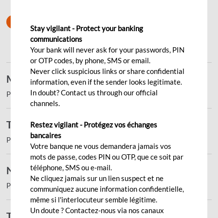
Tout
Annual
Financial
LCR
Stay vigilant - Protect your banking
Reports
Statements
Disclosures
communications
Your bank will never ask for your passwords, PIN
or OTP codes, by phone, SMS or email.
Never click suspicious links or share confidential
Mars 2026
information, even if the sender looks legitimate.
In doubt? Contact us through our official
Pdf - 188.59KB
channels.
Téléchargez le LCR au 31 mars 2026
Restez vigilant - Protégez vos échanges
bancaires
Pdf - 73.45KB
Votre banque ne vous demandera jamais vos
mots de passe, codes PIN ou OTP, que ce soit par
téléphone, SMS ou e-mail.
NSFR au 31.03.2026
Ne cliquez jamais sur un lien suspect et ne
Pdf - 244.39KB
communiquez aucune information confidentielle,
même si l'interlocuteur semble légitime.
Un doute ? Contactez-nous via nos canaux
Téléchargez le rapport annuel 2025