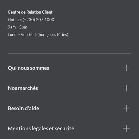
Centre de Relation Client
Hotline: (+230) 207 1000
9am - 5pm
Lundi - Vendredi (hors jours fériés)
Footer
Qui nous sommes
Who
we
are
Nos marchés
Footer
Besoin d’aide
Help
menu
Footer
Mentions légales et sécurité
legal