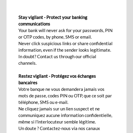
PRÊT VERT
Stay vigilant - Protect your banking
Un pas vers un avenir vert
communications
Your bank will never ask for your passwords, PIN
or OTP codes, by phone, SMS or email.
Ça m'intéresse!
Never click suspicious links or share confidential
information, even if the sender looks legitimate.
In doubt? Contact us through our official
channels.
Adopter un mode de vie durable est désormais à
Restez vigilant - Protégez vos échanges
portée de main grâce à notre prêt vert
bancaires
iPRESERVE.
Votre banque ne vous demandera jamais vos
mots de passe, codes PIN ou OTP, que ce soit par
Optez pour notre prêt vert iPRESERVE pour
téléphone, SMS ou e-mail.
construire une maison écologique ou acheter un
Ne cliquez jamais sur un lien suspect et ne
véhicule électrique/hybride et participez à
communiquez aucune information confidentielle,
même si l'interlocuteur semble légitime.
l'effort collectif visant à créer un monde plus
Un doute ? Contactez-nous via nos canaux
durable pour les générations à venir.