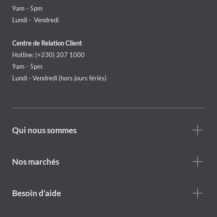
9am - 5pm
Lundi - Vendredi
Centre de Relation Client
Hotline: (+230) 207 1000
9am - 5pm
Lundi - Vendredi (hors jours fériés)
Footer
Qui nous sommes
Who
we
are
Nos marchés
Footer
Besoin d’aide
Help
menu