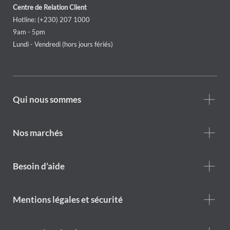
Centre de Relation Client
Hotline: (+230) 207 1000
9am - 5pm
Lundi - Vendredi (hors jours fériés)
Footer
Qui nous sommes
Who
we
are
Nos marchés
Footer
Besoin d’aide
Help
menu
Footer
Mentions légales et sécurité
legal
notice