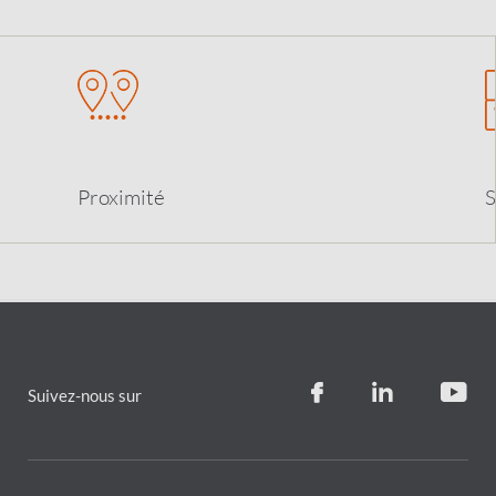
Proximit
é
S
Suivez-nous sur