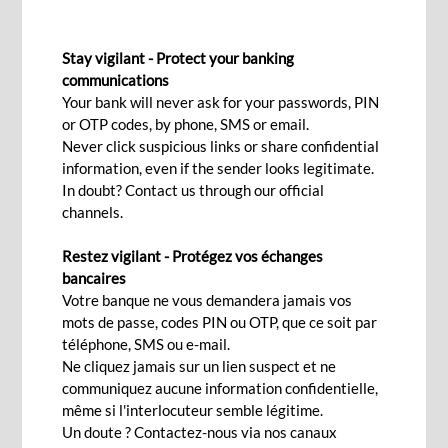
FINANCEMENT TRANSFRONTALIER
Stay vigilant - Protect your banking
communications
Your bank will never ask for your passwords, PIN
or OTP codes, by phone, SMS or email.
La BCP Bank possède l'expertise nécessaire pour
Never click suspicious links or share confidential
développer des solutions transfrontalières sur
information, even if the sender looks legitimate.
mesure pour les besoins de votre entreprise,
In doubt? Contact us through our official
channels.
grâce à notre forte présence régionale et à nos
liens étroits avec d’autres banques à travers le
Restez vigilant - Protégez vos échanges
monde. Notre équipe possède une expérience
bancaires
approfondie dans l'offre de solutions de
Votre banque ne vous demandera jamais vos
mots de passe, codes PIN ou OTP, que ce soit par
financement structurées et sur mesure, adaptées
téléphone, SMS ou e-mail.
aux besoins de votre entreprise. Soutenue par un
Ne cliquez jamais sur un lien suspect et ne
vaste réseau de partenaires et de banques
communiquez aucune information confidentielle,
même si l'interlocuteur semble légitime.
correspondantes, notre équipe vous aide à
Un doute ? Contactez-nous via nos canaux
trouver la bonne solution de financement pour