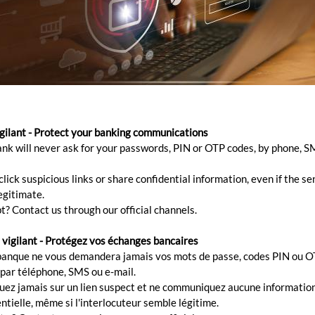
E LOCALE ET ÉTRANGÈRE
e et étrangère
igilant - Protect your banking communications
ank will never ask for your passwords, PIN or OTP codes, by phone, S
sactions groupées
lick suspicious links or share confidential information, even if the s
egitimate.
t? Contact us through our official channels.
rerie avec un processus de paiement plus efficace, rapid
ou le traitement de salaires.
 vigilant - Protégez vos échanges bancaires
banque ne vous demandera jamais vos mots de passe, codes PIN ou O
 par téléphone, SMS ou e-mail.
quez jamais sur un lien suspect et ne communiquez aucune informatio
ntielle, même si l'interlocuteur semble légitime.
aiter les paiements réguliers (salaires, paiements des fournisseurs)