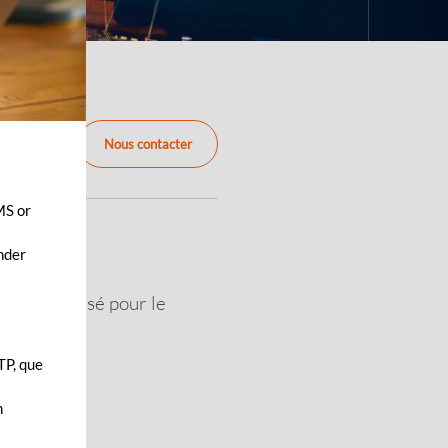
Nous contacter
MS or
ender
e et sécurisé pour le
TP, que
n