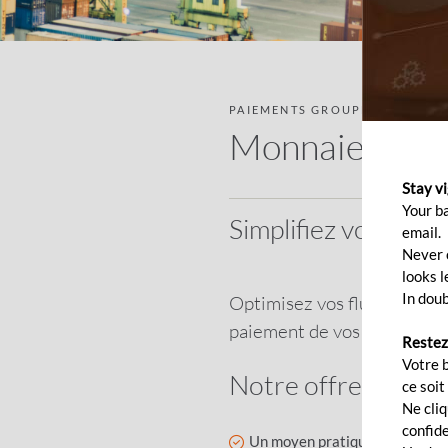
PAIEMENTS GROUPÉS EN DEVIS
Monnaie local
Stay v
Your b
Simplifiez vos tran
email.
Never c
looks l
In doub
Optimisez vos flux de tréso
paiement de vos créanciers 
Restez
Votre 
Notre offre
ce soit
Ne cli
confide
Un moyen pratique et sûr de tr