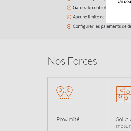
Un dout
Gardez le contrôle de vos pai
Aucune limite de transaction 
Configurer les paiements de de
Nos Forces
Proximit
é
Soluti
mesur