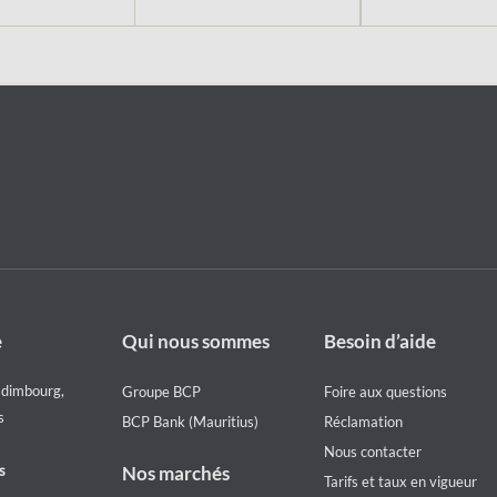
Footer
Footer
e
Qui nous sommes
Besoin d’aide
Who
Help
we
menu
Edimbourg,
Groupe BCP
Foire aux questions
are
s
BCP Bank (Mauritius)
Réclamation
Nous contacter
s
Nos marchés
Tarifs et taux en vigueur