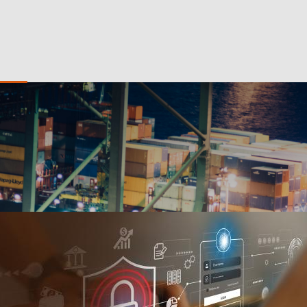
estion Privée
Particuliers
PME
nal
Institutionnel