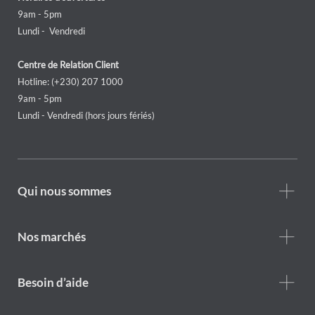
9am - 5pm
Lundi - Vendredi
Centre de Relation Client
Hotline: (+230) 207 1000
9am - 5pm
Lundi - Vendredi (hors jours fériés)
Footer
Qui nous sommes
Who
we
are
Nos marchés
Footer
Besoin d’aide
Help
menu