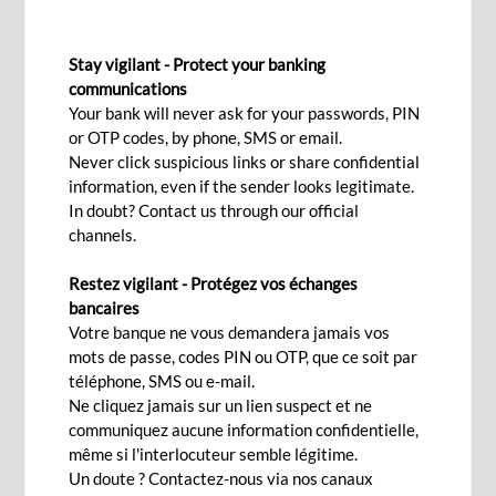
PRÊT IMMO
Stay vigilant - Protect your banking
Un financement en souplesse
communications
Your bank will never ask for your passwords, PIN
or OTP codes, by phone, SMS or email.
Ça m'intéresse!
Never click suspicious links or share confidential
information, even if the sender looks legitimate.
In doubt? Contact us through our official
channels.
Vous êtes à la recherche d’un crédit pour
Restez vigilant - Protégez vos échanges
financer vos projets immobiliers : acquisition d’un
bancaires
terrain, d’une maison, d’un appartement ou même
Votre banque ne vous demandera jamais vos
un refinancement ? Chez BCP Bank (Mauritius),
mots de passe, codes PIN ou OTP, que ce soit par
téléphone, SMS ou e-mail.
nous vous proposons un prêt immobilier, adapté à
Ne cliquez jamais sur un lien suspect et ne
votre projet et à des conditions avantageuses!
communiquez aucune information confidentielle,
même si l'interlocuteur semble légitime.
Les avantages du crédit IMMO de BCP Bank
Un doute ? Contactez-nous via nos canaux
(Mauritius) :