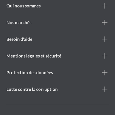
Footer
Qui nous sommes
Who
we
are
Nos marchés
Footer
Besoin d’aide
Help
menu
Footer
Mentions légales et sécurité
legal
notice
Protection des données
Lutte contre la corruption