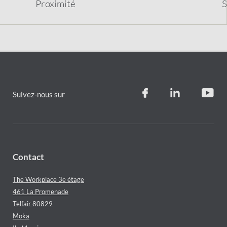
Proximit
é
S
Suivez-nous sur
Contact
The Workplace 3e étage
461 La Promenade
Telfair 80829
Moka