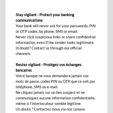
EVENTS
Stay vigilant - Protect your banking
The Latest Updates
communications
Your bank will never ask for your passwords, PIN
or OTP codes, by phone, SMS or email.
Never click suspicious links or share confidential
information, even if the sender looks legitimate.
In doubt? Contact us through our official
channels.
Restez vigilant - Protégez vos échanges
bancaires
Votre banque ne vous demandera jamais vos
mots de passe, codes PIN ou OTP, que ce soit par
téléphone, SMS ou e-mail.
Ne cliquez jamais sur un lien suspect et ne
communiquez aucune information confidentielle,
Jun 2026
même si l'interlocuteur semble légitime.
Un doute ? Contactez-nous via nos canaux
BCP Bank (Mauritius) inaugure son