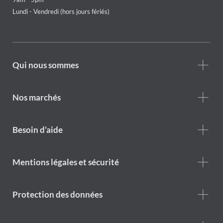
Lundi - Vendredi (hors jours fériés)
Footer
Qui nous sommes
Who
we
are
Nos marchés
Footer
Besoin d’aide
Help
menu
Footer
Mentions légales et sécurité
legal
notice
Protection des données