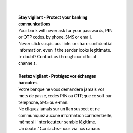
OPÉRATIONS DE CHANGE
Stay vigilant - Protect your banking
communications
Your bank will never ask for your passwords, PIN
Nous contacter
or OTP codes, by phone, SMS or email.
Never click suspicious links or share confidential
information, even if the sender looks legitimate.
Une offre Forex complète
In doubt? Contact us through our official
channels.
Grâce à notre expertise, à notre présence dans
Restez vigilant - Protégez vos échanges
plus de 30 pays et à notre réseau international de
bancaires
Votre banque ne vous demandera jamais vos
banques correspondantes, nous servons les
mots de passe, codes PIN ou OTP, que ce soit par
gouvernements, les grandes entreprises et les
téléphone, SMS ou e-mail.
institutions financières en leur proposant nos
Ne cliquez jamais sur un lien suspect et ne
services bancaires complet ainsi que des produits
communiquez aucune information confidentielle,
même si l'interlocuteur semble légitime.
et investissements qui répondent à leurs besoins.
Un doute ? Contactez-nous via nos canaux