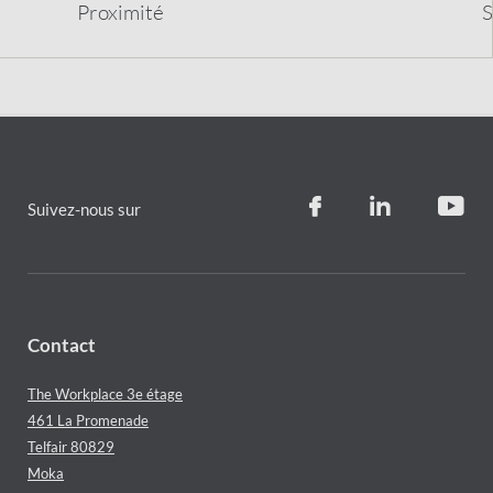
Proximit
é
S
Suivez-nous sur
Contact
The Workplace 3e étage
461 La Promenade
Telfair 80829
Moka