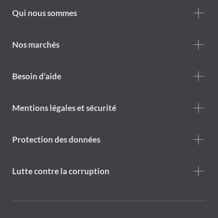
Footer
Qui nous sommes
Who
we
are
Nos marchés
Footer
Besoin d’aide
Help
menu
Footer
Mentions légales et sécurité
legal
notice
Protection des données
Lutte contre la corruption