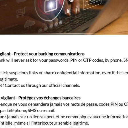
igilant - Protect your banking communications
relations commerciales à l'int
ank will never ask for your passwords, PIN or OTP codes, by phone, S
lick suspicious links or share confidential information, even if the s
 en matière de lettres de crédit et à sa présence géogr
egitimate.
t? Contact us through our official channels.
r de nouvelles opportunités commerciales ou nouer de 
es lettres de crédit réduisent les risques pour l'importa
 vigilant - Protégez vos échanges bancaires
vendeur pour assurer une livraison dans les délais, à co
banque ne vous demandera jamais vos mots de passe, codes PIN ou O
 aux termes et conditions du contrat afin de permettr
 par téléphone, SMS ou e-mail.
quez jamais sur un lien suspect et ne communiquez aucune informatio
ntielle, même si l'interlocuteur semble légitime.