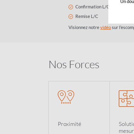
Un dout
Confirmation L/C
Remise L/C
Visionnez notre
vidéo
sur l’escom
Nos Forces
Proximit
é
Soluti
mesur