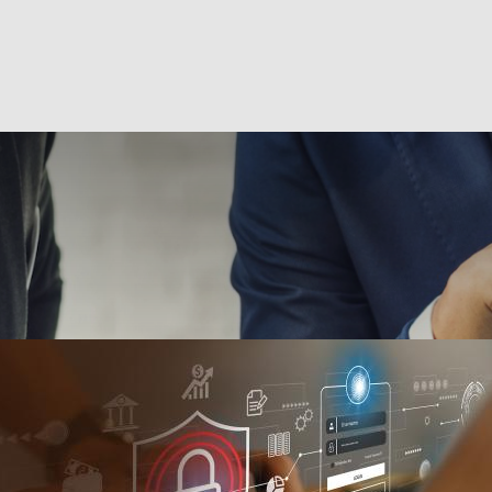
estion Privée
Particuliers
PME
nal
Institutionnel