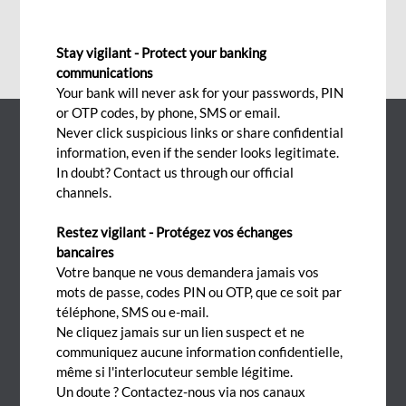
Job Offers
Stay vigilant - Protect your banking
communications
Your bank will never ask for your passwords, PIN
or OTP codes, by phone, SMS or email.
Never click suspicious links or share confidential
information, even if the sender looks legitimate.
In doubt? Contact us through our official
Suivez-nous sur
channels.
Restez vigilant - Protégez vos échanges
bancaires
Votre banque ne vous demandera jamais vos
Contact
mots de passe, codes PIN ou OTP, que ce soit par
téléphone, SMS ou e-mail.
The Workplace 3e étage
Ne cliquez jamais sur un lien suspect et ne
461 La Promenade
communiquez aucune information confidentielle,
Telfair 80829
même si l'interlocuteur semble légitime.
Un doute ? Contactez-nous via nos canaux
Moka