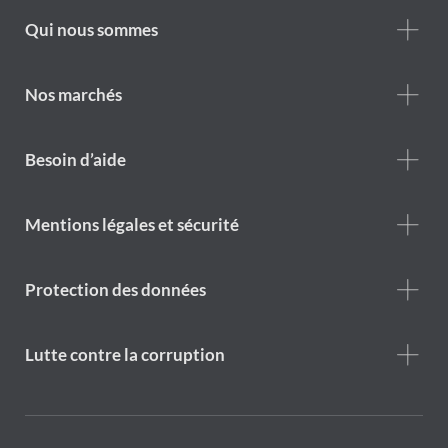
Footer
Qui nous sommes
Who
we
are
Nos marchés
Footer
Besoin d’aide
Help
menu
Footer
Mentions légales et sécurité
legal
notice
Protection des données
Lutte contre la corruption