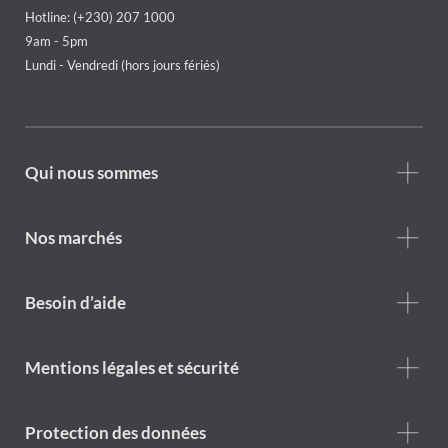
Hotline: (+230) 207 1000
9am - 5pm
Lundi - Vendredi (hors jours fériés)
Footer
Qui nous sommes
Who
we
are
Nos marchés
Footer
Besoin d’aide
Help
menu
Footer
Mentions légales et sécurité
legal
notice
Protection des données