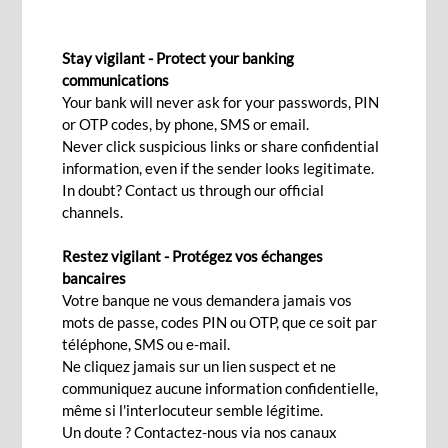
BROCHURES TARIFAIRES
Stay vigilant - Protect your banking
communications
Your bank will never ask for your passwords, PIN
or OTP codes, by phone, SMS or email.
La dernière grille tarifaire de la BCP Bank
Never click suspicious links or share confidential
(Mauritius) est disponible.
information, even if the sender looks legitimate.
In doubt? Contact us through our official
Vous pouvez prendre connaissance de nos
channels.
conditions et tarifs pour nos quatre
marchés, comme suit:
Restez vigilant - Protégez vos échanges
bancaires
Votre banque ne vous demandera jamais vos
mots de passe, codes PIN ou OTP, que ce soit par
Actuellement en vigueur:
téléphone, SMS ou e-mail.
Particuliers
Ne cliquez jamais sur un lien suspect et ne
Télécharger nos tarifs en vigueur à partir du
01 mai 2026
communiquez aucune information confidentielle,
pour les Particuliers
même si l'interlocuteur semble légitime.
Un doute ? Contactez-nous via nos canaux