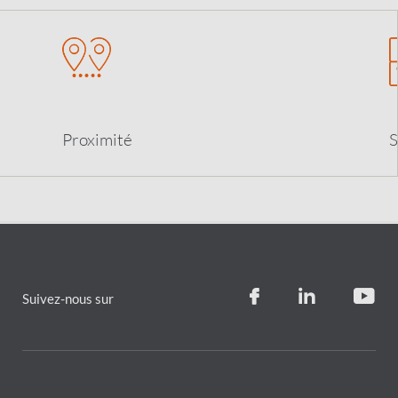
Proximit
é
S
Suivez-nous sur